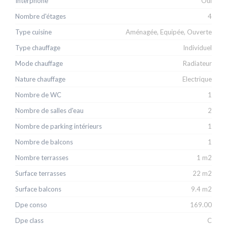
Interphone
Oui
Nombre d'étages
4
Type cuisine
Aménagée, Equipée, Ouverte
Type chauffage
Individuel
Mode chauffage
Radiateur
Nature chauffage
Electrique
Nombre de WC
1
Nombre de salles d'eau
2
Nombre de parking intérieurs
1
Nombre de balcons
1
Nombre terrasses
1 m2
Surface terrasses
22 m2
Surface balcons
9.4 m2
Dpe conso
169.00
Dpe class
C