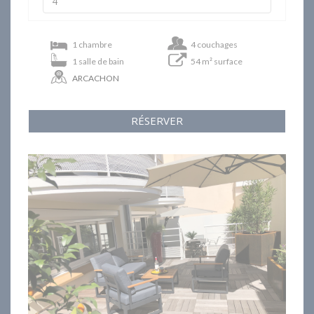
1 chambre
4 couchages
1 salle de bain
54 m² surface
ARCACHON
RÉSERVER