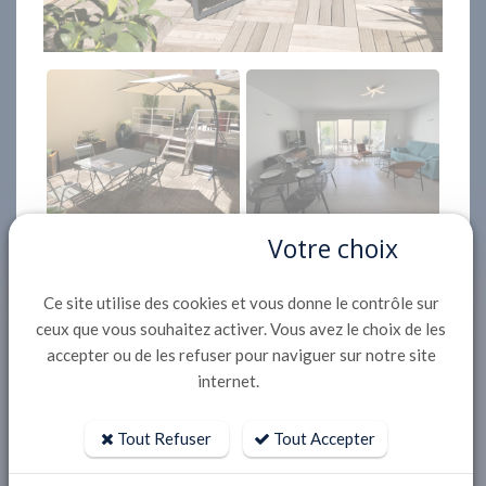
Votre choix
Ce site utilise des cookies et vous donne le contrôle sur
ceux que vous souhaitez activer. Vous avez le choix de les
accepter ou de les refuser pour naviguer sur notre site
Description
internet.
APPARTEMENT centre ville ARCACHON T2
de 60m² en rez-de-jardin d'une Résidence de bon
Tout Refuser
Tout Accepter
standing comprenant :entrée,
- salon-salle à manger avec canapé 140x190, TV,