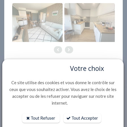
Votre choix
Description
Ce site utilise des cookies et vous donne le contrôle sur
Située dans le quartier de la plage d'Eyrac, à 500
ceux que vous souhaitez activer. Vous avez le choix de les
accepter ou de les refuser pour naviguer sur notre site
m du Casino, 900m de la jetée Thiers et de la
internet.
gare, appartement T1 rénové de 30 m² au 4ème
étage d'une copropriété en première ligne avec
Tout Refuser
Tout Accepter
ascenseur et accès direct plage:
-Entrée