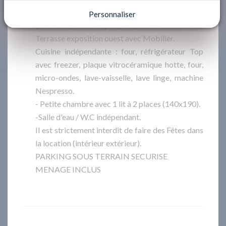
- Séjour double avec 1 canapé-lit à 2 places
Personnaliser
(140x190) /coin repas, TV, WIFI donnant sur
Terrasse exposition ouest avec Mobilier.
Cuisine indépendante : four, réfrigérateur Top
avec freezer, plaque vitrocéramique hotte, four,
micro-ondes, lave-vaisselle, lave linge, machine
Nespresso.
- Petite chambre avec 1 lit à 2 places (140x190).
-Salle d'eau / W.C indépendant.
Il est strictement interdit de faire des Fêtes dans
la location (intérieur extérieur).
PARKING SOUS TERRAIN SECURISE
MENAGE INCLUS