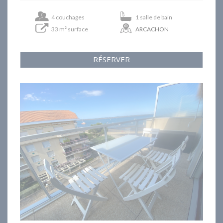
4 couchages
1 salle de bain
33 m² surface
ARCACHON
RÉSERVER