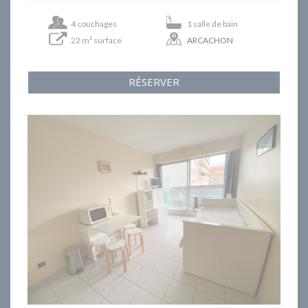
4 couchages
1 salle de bain
22 m² surface
ARCACHON
RÉSERVER