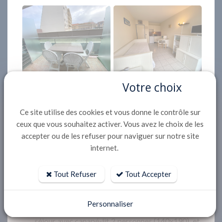
Votre choix
Ce site utilise des cookies et vous donne le contrôle sur
ceux que vous souhaitez activer. Vous avez le choix de les
accepter ou de les refuser pour naviguer sur notre site
Description
internet.
Quartier du PORT de PLAISANCE, proche de
tous commerces, à 2000m du centre d’Arcachon
Tout Refuser
Tout Accepter
et 300m de la plage,
studio de 22m² au 1er étage avec ascenseur
Personnaliser
d'une résidence comprenant:
séjour avec canapé-lit 2 personnes (140x190), et