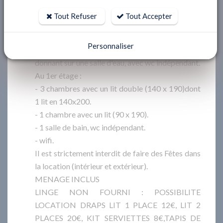
cuisine ouverte équipée avec four, four micro-
Tout Refuser
Tout Accepter
ondes, plaques de cuisson, lave vaisselle, lave-
linge, sèche-linge
Personnaliser
1 chambre avec un lit double (140 x 190)
donnant sur une salle d'eau, avec wc indépendant.
Au 1er étage :
- 3 chambres avec un lit double (140 x 190)dont
1 lit en 140x200.
- 1 chambre avec un lit (90 x 190).
- 1 salle de bain, wc indépendant.
- wifi.
Il est strictement interdit de faire des Fêtes dans
la location (intérieur et extérieur).
MENAGE INCLUS
LINGE NON FOURNI : POSSIBILITE
LOCATION DRAPS LIT 1 PLACE 12€, LIT 2
PLACES 20€, KIT SERVIETTES 8€,TAPIS DE