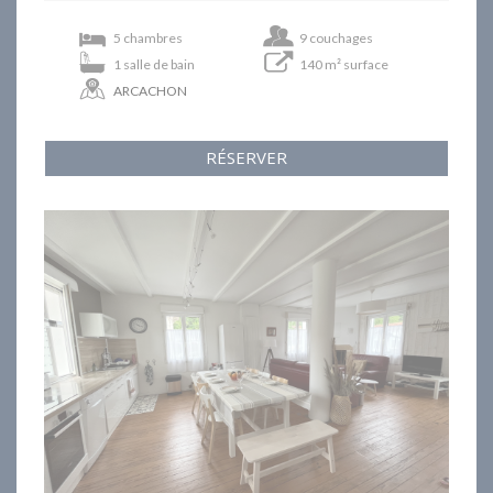
5 chambres
9 couchages
1 salle de bain
140 m² surface
ARCACHON
RÉSERVER