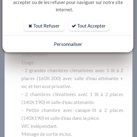
accepter ou de les refuser pour naviguer sur notre site
RDC: Séjour double climatisé avec canapés et
internet.
coin repas, TV et WIFI / piscine intérieure.
- Cuisine indépendante : plaques gaz 5 feux,
Tout Refuser
Tout Accepter
hotte, four, micro-ondes, réfrigérateur-
congélateur, lave-vaisselle /Buanderie avec lave-
Personnaliser
linge sèche-linge / salle de billard / wc
indépendant.
Etage :
- 2 grandes chambres climatisées avec 1 lit à 2
places (160X 200) avec salle d'eau attenante +
wc et terrasse privative.
- 2 chambres climatisées avec 1 lit à 2 places
(140X 190) et salle d'eau attenante.
- Petite chambre avec canapé-lit à 2 places
(140X190) et salle d’eau dans la pièce.
WC indépendant.
Ménage de sortie inclus.