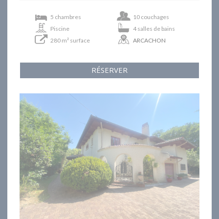
5 chambres
10 couchages
Piscine
4 salles de bains
280 m² surface
ARCACHON
RÉSERVER