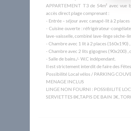
APPARTEMENT T3 de 54m² avec vue bass
accès direct plage comprenant :
- Entrée – séjour avec canapé-lit à 2 places
- Cuisine ouverte : réfrigérateur-congélate
lave-vaisselle, combiné lave-linge sèche-li
- Chambre avec 1 lit à 2 places (160x190) ,
- Chambre avec 2 lits gigognes (90x200) , 
- Salle de bains./- W.C indépendant.
Il est strictement interdit de faire des Fêtes
Possibilité Local vélos / PARKING C
MENAGE INCLUS
LINGE NON FOURNI : POSSIBILITE LOCA
SERVIETTES 8€,TAPIS DE BAIN 3€, TO