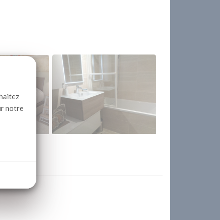
haitez
ur notre