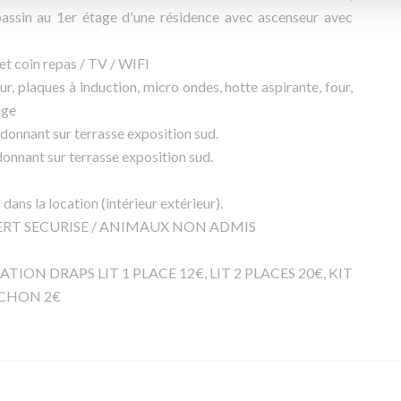
in au 1er étage d'une résidence avec ascenseur avec
 et coin repas / TV / WIFI
ur, plaques à induction, micro ondes, hotte aspirante, four,
nge
 donnant sur terrasse exposition sud.
donnant sur terrasse exposition sud.
 dans la location (intérieur extérieur).
OUVERT SECURISE / ANIMAUX NON ADMIS
TION DRAPS LIT 1 PLACE 12€, LIT 2 PLACES 20€, KIT
RCHON 2€