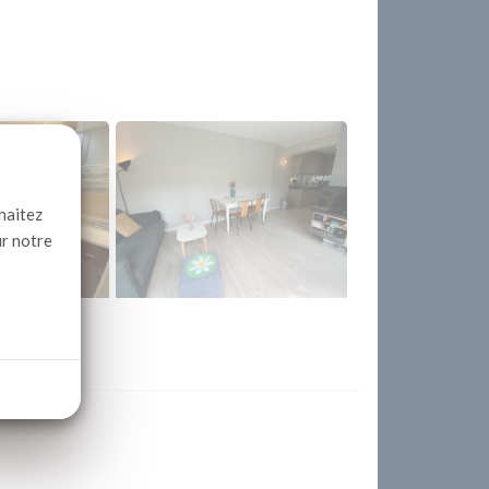
haitez
ur notre