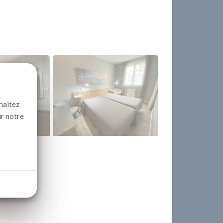
haitez
ur notre