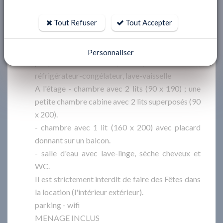
- salon séjour avec canapé lit (140 x 190) , TV
Tout Refuser
Tout Accepter
écran plat donnant sur une terrasse de 17 m²
environ.
- cuisine ouverte entièrement équipée avec
Personnaliser
plaque à induction, four, micro-ondes,
réfrigérateur-congélateur, lave-vaisselle
A l'étage - chambre avec 2 lits (90 x 190) ; une
petite chambre cabine avec 2 lits superposés (90
x 200).
- chambre avec 1 lit (160 x 200) avec placard
donnant sur un balcon.
- salle d'eau avec lave-linge, sèche cheveux et
WC.
Il est strictement interdit de faire des Fêtes dans
la location (l'intérieur extérieur).
parking - wifi
MENAGE INCLUS