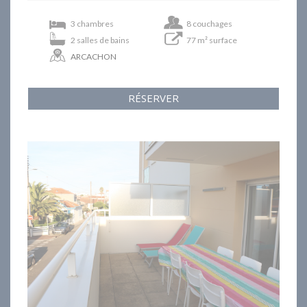
3 chambres
8 couchages
2 salles de bains
77 m² surface
ARCACHON
RÉSERVER