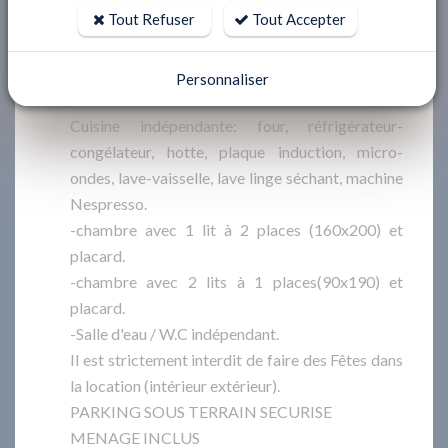
Tout Refuser
Tout Accepter
-Entrée
- Séjour double avec 1 canapé-lit à 2 places
(140x190) /coin repas, TV écran plat, donnant
Personnaliser
sur Terrasse sud avec Mobilier.
Cuisine indépendante: four, réfrigérateur-
congélateur, hotte, plaque induction, micro-
ondes, lave-vaisselle, lave linge séchant, machine
Nespresso.
-chambre avec 1 lit à 2 places (160x200) et
placard.
-chambre avec 2 lits à 1 places(90x190) et
placard.
-Salle d'eau / W.C indépendant.
Il est strictement interdit de faire des Fêtes dans
la location (intérieur extérieur).
PARKING SOUS TERRAIN SECURISE
MENAGE INCLUS