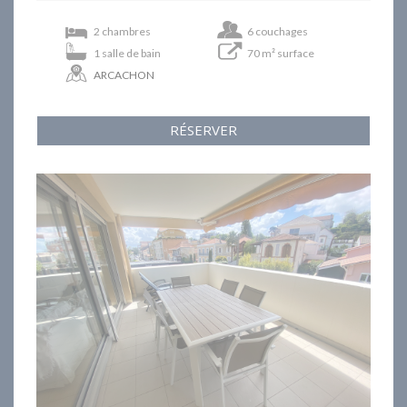
2 chambres
6 couchages
1 salle de bain
70 m² surface
ARCACHON
RÉSERVER