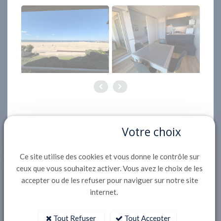
Votre choix
Description
Situé dans le quartier de la ville d'automne, à
Ce site utilise des cookies et vous donne le contrôle sur
900m du Casino et du centre ville, Appartement
ceux que vous souhaitez activer. Vous avez le choix de les
accepter ou de les refuser pour naviguer sur notre site
de 40 m² au 1er étage d'un immeuble de 4 étages
internet.
avec ascenseur avec accès direct plage par un
portillon :
Tout Refuser
Tout Accepter
-entrée avec 2 lits superposés (90x190)