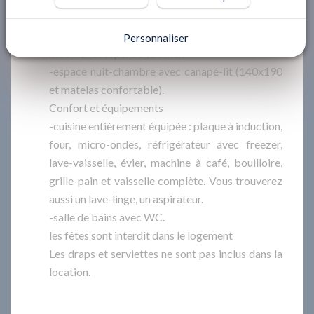
-séjour double avec canapé, coin repas dans la
véranda le tout donnant sur terrasse avec
Personnaliser
mobilier et superbe vue mer.
-espace nuit-chambre avec canapé-lit (140x190
et matelas confortable).
Confort et équipements
-cuisine entièrement équipée : plaque à induction,
four, micro-ondes, réfrigérateur avec freezer,
lave-vaisselle, évier, machine à café, bouilloire,
grille-pain et vaisselle complète. Vous trouverez
aussi un lave-linge, un aspirateur.
-salle de bains avec WC.
les fêtes sont interdit dans le logement
Les draps et serviettes ne sont pas inclus dans la
location.