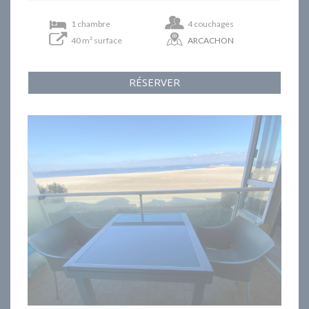
1 chambre
4 couchages
40 m² surface
ARCACHON
RÉSERVER